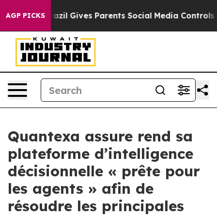
th
Brazil Gives Parents Social Media Controls for Their
AGP PICKS
Quantexa assure rend sa
plateforme d’intelligence
décisionnelle « prête pour
les agents » afin de
résoudre les principales