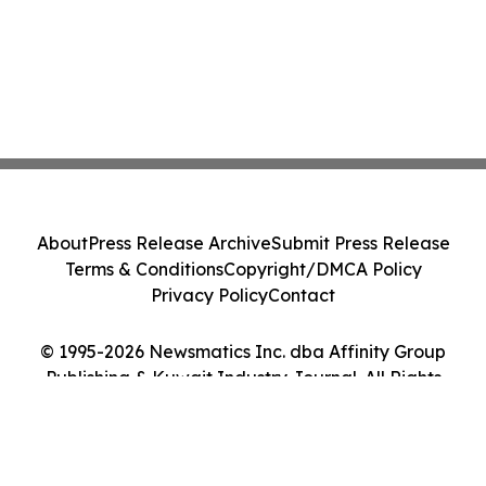
About
Press Release Archive
Submit Press Release
Terms & Conditions
Copyright/DMCA Policy
Privacy Policy
Contact
© 1995-2026 Newsmatics Inc. dba Affinity Group
Publishing & Kuwait Industry Journal. All Rights
Reserved.
Cookie Settings / Your Privacy Choices