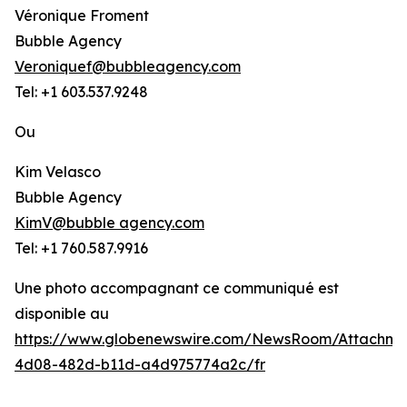
Véronique Froment
Bubble Agency
Veroniquef@bubbleagency.com
Tel: +1 603.537.9248
Ou
Kim Velasco
Bubble Agency
KimV@bubble agency.com
Tel: +1 760.587.9916
Une photo accompagnant ce communiqué est
disponible au
https://www.globenewswire.com/NewsRoom/Attachme
4d08-482d-b11d-a4d975774a2c/fr