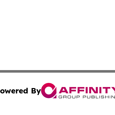
owered By
ubmit Press Release
Terms & Conditions
Copyright/DMCA