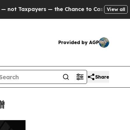
xpayers — the Chance to Cash in on Publicly Own
View all
Provided by AGP
Share
增