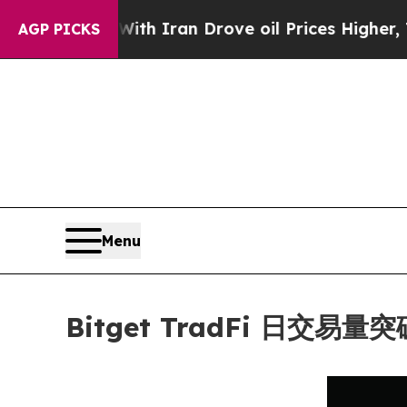
war With Iran Drove oil Prices Higher, Trump Ga
AGP PICKS
Menu
Bitget TradFi 日交