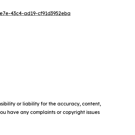
e7e-43c4-ad19-cf91d3952eba
ility or liability for the accuracy, content,
f you have any complaints or copyright issues