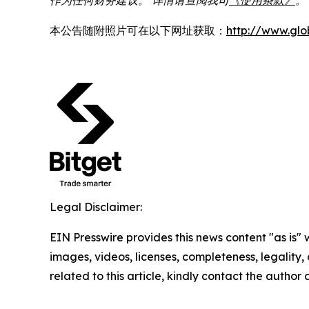
本公告随附照片可在以下网址获取：
http://www.gl
Legal Disclaimer:
EIN Presswire provides this news content "as is" 
images, videos, licenses, completeness, legality, o
related to this article, kindly contact the author