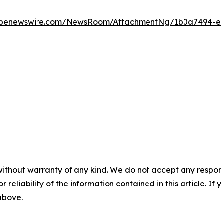
obenewswire.com/NewsRoom/AttachmentNg/1b0a7494-e
without warranty of any kind. We do not accept any responsib
r reliability of the information contained in this article. I
 above.