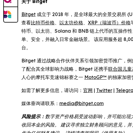
关于 Bitget
Bitget
成立于 2018 年，是全球最大的全景交易所 
查看
比特币价格
、
以太坊价格
、
XRP（瑞波币）价格
特币、以太坊、Solana 和 BNB 链上代币的互
单、安全，并融入日常金融场景。 该应用服务超 8
台。
Bitget 通过战略合作伙伴关系引领加密货币推广，
了配合其全球影响力战略，Bitget 还携手
联合国儿童基
人心的摩托车竞速锦标赛之一
MotoGP™
的独家加密
如需了解更多信息，请访问：
官网
|
Twitter
|
Telegr
媒体垂询请联系：
media@bitget.com
风险提示：
数字资产价格易受波动影响，并可能出现
收回本金的风险。 建议寻求独立财务顾问的意见，并充
作为任何财务建议。 详情请查阅我司
《使用条款》
。