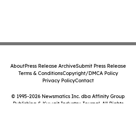
About
Press Release Archive
Submit Press Release
Terms & Conditions
Copyright/DMCA Policy
Privacy Policy
Contact
© 1995-2026 Newsmatics Inc. dba Affinity Group
Publishing & Kuwait Industry Journal. All Rights
Reserved.
Cookie Settings / Your Privacy Choices