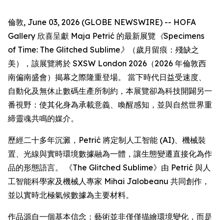
倫敦, June 03, 2026 (GLOBE NEWSWIRE) -- HOFA
Gallery 欣喜呈獻 Maja Petrić 的最新展覽
《Specimens
of Time: The Glitched Sublime》
（歲月留痕：殘缺之
美），該展覽將於 SXSW London 2026（2026 年倫敦西
南偏南盛會）揭幕之際隆重登場。 當下時代日益受速度、
自動化及無休止數碼生產所制約，本展覽卻為科技開闢另一
番視野：使其化身為承載意義、喚醒感知，並與自然世界重
締靈魂共鳴的媒介。
歷經二十多年沉澱，Petrić 將定制人工智能 (AI)、機械裝
置、光線與實時環境數據融為一體，讓生態變遷直接化為作
品的形態語言。 《The Glitched Sublime》由 Petrić 與人
工智能科學家及機械人專家 Mihai Jalobeanu 共同創作，
並以實時北極氣候數據為主要材料。
作品源自一個基本信念：藝術並非僅僅描繪環境變化，而是