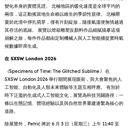
變化本身的實體見證。 北極地區的暖化速度是全球平均的
兩倍，這正動搖當地生命賴以維生的季節性規律。 北極罌
粟於此境中掙扎萌芽，僅有片刻綻放，隨後氣溫便無情越過
其存活的底線。 展覽以燈箱雕塑反顏料作品細膩描摹這場
崩解之旅，每件作品都由定制機械人與人工智能捕捉實時氣
候數據即席生成。
在 SXSW London 2026
《Specimens of Time: The Glitched Sublime》
在
SXSW London 2026 舉行期間展現眼前，與大會聚焦的人
工智能、自動化及人類未來體驗等主題互相呼應。 有別於
時下泛濫的生成式人工智能文化，展覽為科技另闢路徑：一
條以生態記憶、體現經驗以及與自然世界重建連繫為核心的
道路。
除展覽外，Petrić 將於 6 月 3 日（星期三）上午 11:40 至