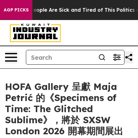
an Win: “People Are Sick and Tired of This Politics of
AGP PICKS
HOFA Gallery 呈獻 Maja
Petrić 的《Specimens of
Time: The Glitched
Sublime》，將於 SXSW
London 2026 開幕期間展出