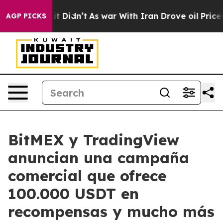
 Well, it Didn’t
As war With Iran Drove oil Prices H
AGP PICKS
BitMEX y TradingView
anuncian una campaña
comercial que ofrece
100.000 USDT en
recompensas y mucho más