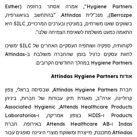
Esther
(
ברוזפה
", אמרה אסתר
Hygiene Partners
. "בהתחשב בגיאוגרפיה,
Attindas
, מנכ"לית
)
Berrozpe
היא
SILC
בשווקים שאנו משרתים, במוניטין ובערכים המרכזיים,
".
התאמה כמעט מושלמת לשאיפת הצמיחה שלנו
ימשיכו
SILC
לקוחותיה, ספקיה ושותפיה העסקיים האחרים של
Attindas
לחוות עסקים כרגיל בזמן שהחברה משולבת ב-
במהלך החודשים הקרובים.
Hygiene Partners
Attindas
Hygiene Partners
אודות
, שבסיסה בראלי, צפון
Attindas Hygiene Partners
חברת
קרוליינה, ארה"ב, מאגדת תיק עבודות של חברות, ביניהן
Associated Hygienic
,
Attends Healthcare Products
Laboratorios
בצפון אמריקה, ו-
HDIS
ו-
Products
באירופה. חברת
Attends Healthcare AB
ו-
Indas
מתכננת, מייצרת ומשווקת מוצרי היגיינה סופגים עבור
Attindas