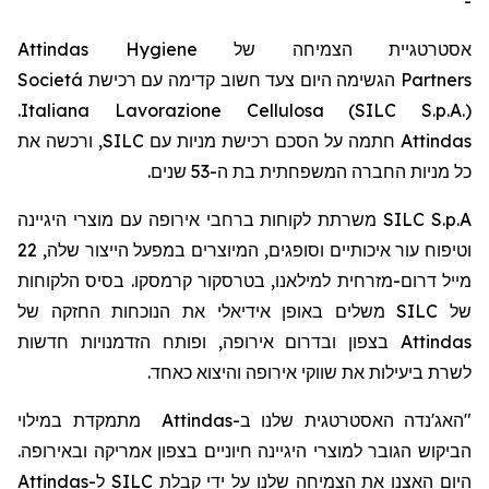
-
Attindas Hygiene
אסטרטגיית הצמיחה של
Societá
הגשימה היום צעד חשוב קדימה עם רכישת
Partners
.
Italiana Lavorazione Cellulosa (SILC S.p.A.)
, ורכשה את
SILC
חתמה על הסכם רכישת מניות עם
Attindas
כל מניות החברה המשפחתית בת ה-53
שנים.
משרתת לקוחות ברחבי אירופה עם מוצרי היגיינה
SILC S.p.A
22
וטיפוח עור איכותיים וסופגים, המיוצרים במפעל הייצור שלה,
מייל
דרום-מזרחית למילאנו,
בטרסקור
קרמסקו
. בסיס הלקוחות
משלים באופן אידיאלי את הנוכחות החזקה של
SILC
של
בצפון ובדרום אירופה, ופותח הזדמנויות חדשות
Attindas
לשרת ביעילות את שווקי אירופה והיצוא כאחד.
מתמקדת במילוי
Attindas
ב-
"האג'נדה האסטרטגית שלנו
הביקוש הגובר למוצרי היגיינה חיוניים בצפון אמריקה ובאירופה.
Attindas
ל-
SILC
היום האצנו את הצמיחה שלנו על ידי קבלת