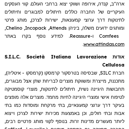
ארה"ב, קנדה, אירופה ושווקי יצוא ברחבי העולם. קווי העסקים
העיקריים של החברה כוללים חיתולים למבוגרים וחיתולים
לתינוקות דרך ערוצי קמעונאות, ישירות לצרכן, מותג פרטי
,
Chelino
,
Incopack
,
Attends
ומותגים ידועים משלה, ביניהן
. למידע נוסף בקרו באתר
Reassure
ו-
Comfees
.
www.attindas.com
S.I.L.C. Società Italiana Lavorazione
אודות
Cellulosa
חברת SILC, שבסיסה בטרסקור קרמסקו (קרמסקו - איטליה),
מתכננת, מייצרת ומשווקת מוצרים לבריחת שתן אצל מבוגרים,
תחבושות היגיינה נשית, חיתולים לתינוקות, מוצרי קוסמטיקה
לטיפוח אישי ומוצרי היגיינה לחיות מחמד. מוצרים אלה מופצים
בעיקר דרך ערוצי קמעונאיים, בתי מרקחת ומוסדות כמו בתי
אבות ובתי חולים, וכן באמצעות מכירות ישירות לצרכן וייצוא
ליותר מעשרים מדינות זרות. בנוסף לקווי מותג פרטיים רבים,