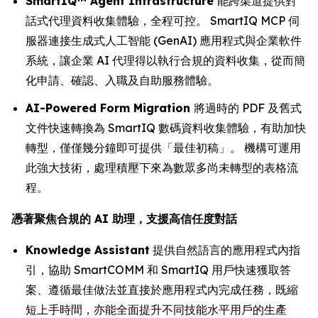
SmartIQ™ Agent Infrastructure
能跨渠道提供對
話式代理資料收集體驗，全程可控。 SmartIQ MCP 伺
服器連接生成式人工智能 (GenAI) 應用程式與企業軟件
系統，讓企業 AI 代理得以執行合規的資料收集，從而簡
化申請、確認、入職及自助服務體驗。
AI-Powered Form Migration
將過時的 PDF 及舊式
文件快速轉換為 SmartIQ 數碼資料收集體驗，有助加快
轉型，僅僅幾分鐘即可提供「最佳初稿」。 機構可運用
此強大技術，處理積壓下來為數眾多尚未轉型的表格流
程。
憑著聚焦合規的 AI 助理，支援高信任度對話
Knowledge Assistant
提供自然語言的應用程式內指
引，協助 SmartCOMM 和 SmartIQ 用戶快速獲取答
案、遵循最佳做法並直接於應用程式內完成任務，既縮
短上手時間，亦能全面提升不同技能水平用戶的生產