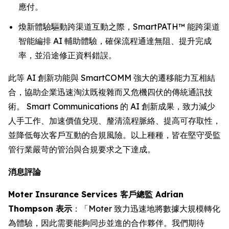
應付。
煥新體驗驅動跨渠道互動之際，SmartPATH™ 能跨渠道
智能編排 AI 輔助體驗，確保流程通達無阻、提升完成
率，並沿途修正資料錯誤。
此等 AI 創新功能與 SmartCOMM 強大的遷移能力互相結
合，協助企業迅速淘汰既複雜而又危機四伏的傳統通訊技
術。 Smart Communications 的 AI 創新成果，致力減少
人手工作、加速價值兌現、釐清流程脈絡、提高可存取性，
並降低每次客戶互動的合規風險。以上種種，皆在堅守受監
管行業嚴苛的管治與合規要求之下達成。
消息評論
Moter Insurance Services 客戶總監 Adrian
Thompson 表示
：「Moter 致力迅速地將數據大規模轉化
為體驗，因此需要能夠同步並進的合作夥伴。我們期待