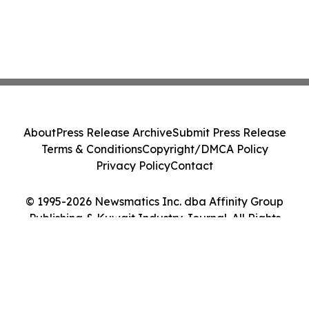
About
Press Release Archive
Submit Press Release
Terms & Conditions
Copyright/DMCA Policy
Privacy Policy
Contact
© 1995-2026 Newsmatics Inc. dba Affinity Group
Publishing & Kuwait Industry Journal. All Rights
Reserved.
Cookie Settings / Your Privacy Choices