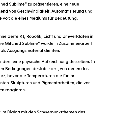
tched Sublime“
zu präsentieren, eine neue
hmend von Geschwindigkeit, Automatisierung und
ie vor: die eines Mediums für Bedeutung,
chneiderte KI, Robotik, Licht und Umweltdaten in
The Glitched Sublime“ wurde in Zusammenarbeit
 als Ausgangsmaterial dienten.
ondern eine physische Aufzeichnung desselben. In
len Bedingungen destabilisiert, von denen das
z, bevor die Temperaturen die für ihr
asten-Skulpturen und Pigmentarbeiten, die von
en reagieren.
t im Dialog mit den Schwerpunktthemen des