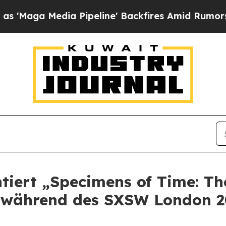
ga Media Pipeline' Backfires Amid Rumors Trump 
tiert „Specimens of Time: Th
g während des SXSW London 