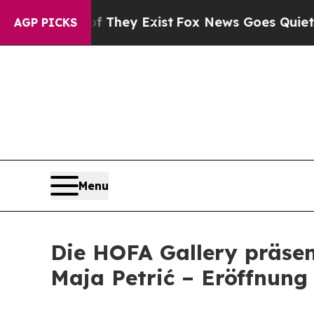
 no Proof They Exist
Fox News Goes Quiet as 'Ma
AGP PICKS
Menu
Die HOFA Gallery präsen
Maja Petrić – Eröffnun