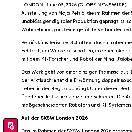
LONDON, June 03, 2026 (GLOBE NEWSWIRE) -- Di
Ausstellung von Maja Petrić, die im Rahmen der
unablässiger digitaler Produktion geprägt ist, s
Wahrnehmung und eine gefühlte Verbundenheit m
Petrićs künstlerisches Schaffen, das sich über 
Echtzeit, um Werke zu schaffen, in denen ökol
mit dem KI-Forscher und Robotiker Mihai Jalobe
Das Werk geht von einer einzigen Prämisse aus: 
der Arktis schreitet die Erwärmung doppelt so sc
Leben in der Region abhängt. Unter diesen Bedi
Überleben kritische Grenze überschreiten. Die A
maßgeschneiderten Robotern und KI-Systemen er
Auf der SXSW London 2026
Das im Rahmen der SXSW London 2026 präsentie