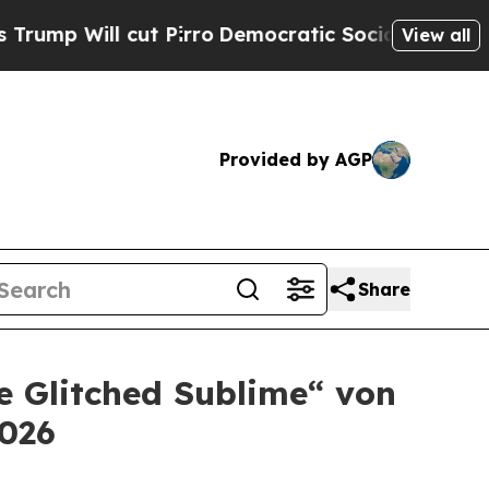
Will cut Pirro
Democratic Socialists of Americ
View all
Provided by AGP
Share
e Glitched Sublime“ von
2026