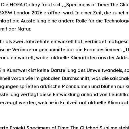
e HOFA Gallery freut sich,
„Specimens of Time: The Gli
 SXSW London 2026 eröffnet wird. In einer Zeit, die zune
chlägt die Ausstellung eine andere Rolle für die Technolog
it der Natur.
mehr als zwei Jahrzehnte entwickelt hat, verbindet maßges
ogische Veränderungen unmittelbar die Form bestimmen. „
anu entwickelt, wobei aktuelle Klimadaten aus der Arktis
Ein Kunstwerk ist keine Darstellung des Umweltwandels, s
hnell voran wie im globalen Durchschnitt, was die saisona
ngungen sprießen arktische Mohnblumen und blühen nur kur
usstellung verfolgt diese Entwicklung anhand von Leuchtk
zeugt werden, welche in Echtzeit auf aktuelle Klimadat
rte Projekt
Specimens of Time: The Glitched Sublime
steh