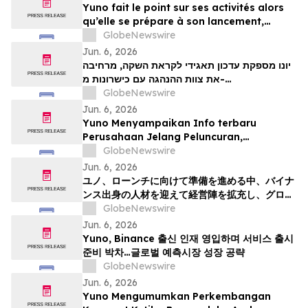
posiciona para el crecimiento global de
Yuno fait le point sur ses activités alors
los mercados de predicción
qu’elle se prépare à son lancement,
enrichit son équipe de direction de
GlobeNewswire
talents issus de Binance et se positionne
Jun. 6, 2026
pour tirer parti de l’essor mondial du
יונו מספקת עדכון תאגידי לקראת השקה, מרחיבה
marché prédictifs
את צוות ההנהגה עם כישרונות מ-
GlobeNewswire
Binanceוממקמת עמדות לצמיחת שוק חיזוי עולמי
Jun. 6, 2026
Yuno Menyampaikan Info terbaru
Perusahaan Jelang Peluncuran,
Memperluas Tim Pemimpin dengan
GlobeNewswire
Talenta dari Binance, dan Bersiap
Jun. 6, 2026
Mendorong Pertumbuhan Pasar Prediksi
ユノ、ローンチに向けて準備を進める中、バイナ
Global
ンス出身の人材を迎えて経営陣を拡充し、グロー
バルな予測市場の成長に向けた体制を整える
GlobeNewswire
Jun. 6, 2026
Yuno, Binance 출신 인재 영입하며 서비스 출시
준비 박차…글로벌 예측시장 성장 공략
GlobeNewswire
Jun. 6, 2026
Yuno Mengumumkan Perkembangan