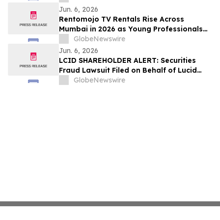
Recovery
Jun. 6, 2026
Rentomojo TV Rentals Rise Across
Mumbai in 2026 as Young Professionals
and Short-Term Renters Reconsider The
GlobeNewswire
Prohibitive Cost of Television Ownership
Jun. 6, 2026
LCID SHAREHOLDER ALERT: Securities
Fraud Lawsuit Filed on Behalf of Lucid
Group, Inc. Investors - Contact Kirby
GlobeNewswire
McInerney LLP by July 28, 2026