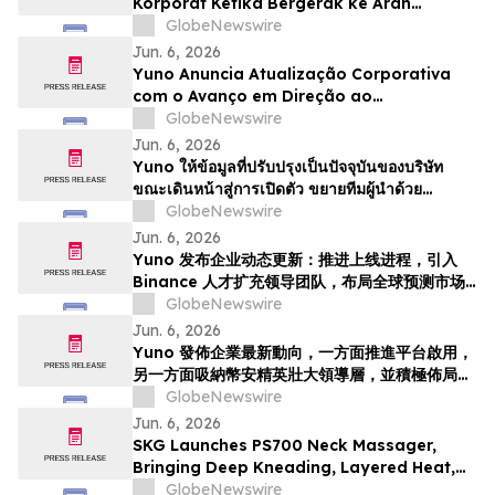
Korporat Ketika Bergerak ke Arah
Pelancaran, Memperkukuhkan Pasukan
GlobeNewswire
Kepimpinan dengan Bakat dari Binance
Jun. 6, 2026
dan Bersedia untuk Pertumbuhan
Yuno Anuncia Atualização Corporativa
Pasaran Ramalan Global
com o Avanço em Direção ao
Lançamento, Expande a Equipe de
GlobeNewswire
Liderança com Talentos da Binance, e Se
Jun. 6, 2026
Posiciona para o Crescimento do
Yuno ให้ข้อมูลที่ปรับปรุงเป็นปัจจุบันของบริษัท
Mercado Global de Previsões
ขณะเดินหน้าสู่การเปิดตัว ขยายทีมผู้นำด้วย
บุคลากรที่มีความสามารถจาก Binance และวาง
GlobeNewswire
ตำแหน่งเพื่อรองรับการเติบโตของตลาดการคาดกา
Jun. 6, 2026
รณ์ทั่วโล…
Yuno 发布企业动态更新：推进上线进程，引入
Binance 人才扩充领导团队，布局全球预测市场
增长
GlobeNewswire
Jun. 6, 2026
Yuno 發佈企業最新動向，一方面推進平台啟用，
另一方面吸納幣安精英壯大領導層，並積極佈局全
球預測市場增長
GlobeNewswire
Jun. 6, 2026
SKG Launches PS700 Neck Massager,
Bringing Deep Kneading, Layered Heat,
and Immersive Audio to Everyday
GlobeNewswire